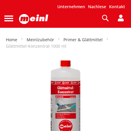
Unternehmen
Nachlese
Kontakt
Suche
Navigation
umschalten
Home
Meinlzubehör
Primer & Glättmittel
Glättmittel-Konzentrat 1000 ml
m Ende
dergalerie
ingen