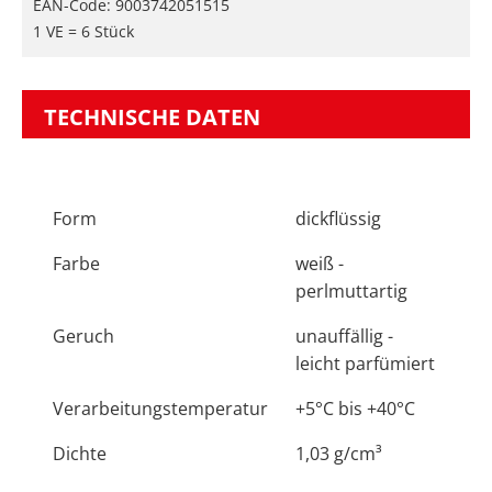
EAN-Code: 9003742051515
1 VE = 6 Stück
TECHNISCHE DATEN
Form
dickflüssig
Farbe
weiß -
perlmuttartig
Geruch
unauffällig -
leicht parfümiert
Verarbeitungstemperatur
+5°C bis +40°C
Dichte
1,03 g/cm³