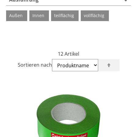
Außen
Innen
teilflächig
vollflächig
12
Artikel
Sortieren nach
In
absteigende
Reihenfolge