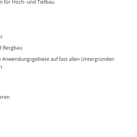
n für Hoch- und Tiefbau
u
nd Bergbau
re Anwendungsgebiete auf fast allen Untergründen
h
ieren