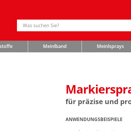
Suche
stoffe
Meinlband
Meinlsprays
Markierspr
für präzise und pr
ANWENDUNGSBEISPIELE