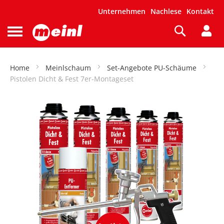
Unternehmen
Nachlese
Kontakt
Suche
Navigation
umschalten
Home
Meinlschaum
Set-Angebote PU-Schäume
Pistolen Dicht & Fest 7er-Montageset
m Ende
dergalerie
ingen