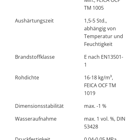
Min., FEICA OCF
TM 1005
Aushärtungszeit
1,5-5 Std.,
abhängig von
Temperatur und
Feuchtigkeit
Brandstoffklasse
E nach EN13501-
1
Rohdichte
16-18 kg/m³,
FEICA OCF TM
1019
Dimensionsstabilität
max. -1 %
Wasseraufnahme
max. 1 vol. %, DIN
53428
Druckfestigkeit
0,04-0,05 MPa,