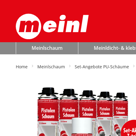
avigation
mschalten
Meinlschaum
Meinldicht- & kleb
Set-Angebote PU-Schäume
Home
Meinlschaum
Set-Angebote PU-Schäume
Zum Ende
der
Bildergalerie
springen