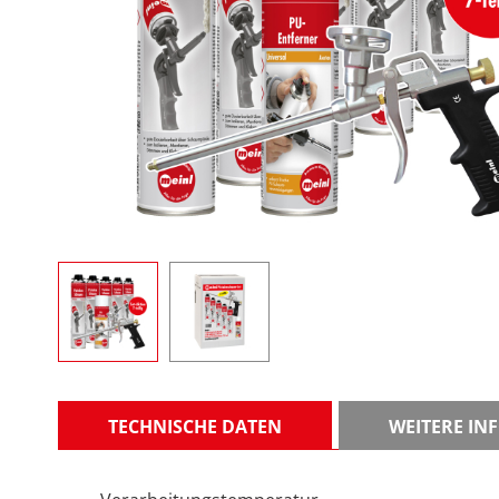
Zum Anfang
der
Bildergalerie
springen
TECHNISCHE DATEN
WEITERE I