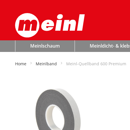
avigation
mschalten
Meinlschaum
Meinldicht- & kleb
Set-Angebote PU-Schäume
Home
Meinlband
Meinl-Quellband 600 Premium
Zum Ende
der
Bildergalerie
springen