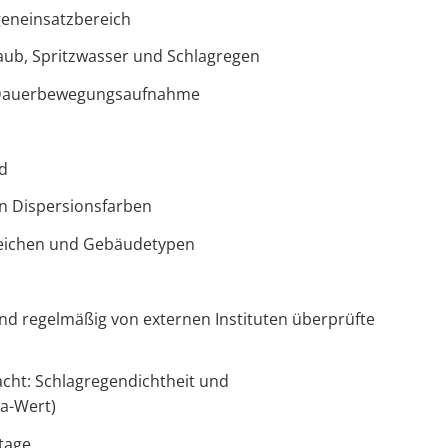
geneinsatzbereich
aub, Spritzwasser und Schlagregen
r Dauerbewegungsaufnahme
d
en Dispersionsfarben
eichen und Gebäudetypen
 regelmäßig von externen Instituten überprüfte
cht: Schlagregendichtheit und
(a-Wert)
tage