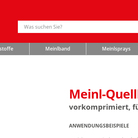
Suche
stoffe
Meinlband
Meinlsprays
Meinl-Quel
vorkomprimiert, fü
ANWENDUNGSBEISPIELE