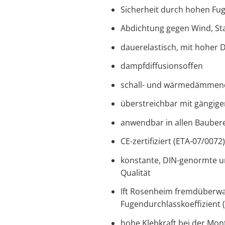
Sicherheit durch hohen Fu
Abdichtung gegen Wind, St
dauerelastisch, mit hohe
dampfdiffusionsoffen
schall- und wärmedämmen
überstreichbar mit gängig
anwendbar in allen Bauber
CE-zertifiziert (ETA-07/0072)
konstante, DIN-genormte und
Qualität
Ift Rosenheim fremdüberwa
Fugendurchlasskoeffizient 
hohe Klebkraft bei der Mon