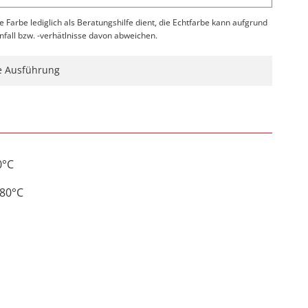
te Farbe lediglich als Beratungshilfe dient, die Echtfarbe kann aufgrund
infall bzw. -verhätlnisse davon abweichen.
ne Ausführung
0°C
180°C